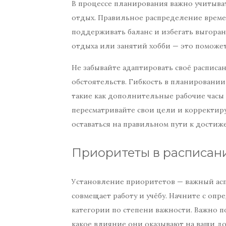
В процессе планирования важно учитывать
отдых. Правильное распределение време
поддерживать баланс и избегать выгоран
отдыха или занятий хобби — это поможет
Не забывайте адаптировать своё расписа
обстоятельств. Гибкость в планировани
такие как дополнительные рабочие часы
пересматривайте свои цели и корректиру
оставаться на правильном пути к достиже
Приоритеты в расписан
Установление приоритетов — важный аспе
совмещает работу и учёбу. Начните с опр
категории по степени важности. Важно 
какое влияние они оказывают на ваши д