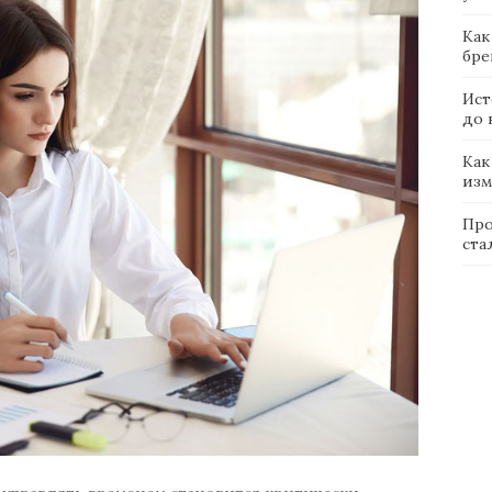
Как
бре
Ист
до 
Как
изм
Про
ста